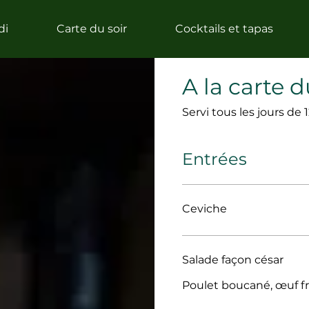
di
Carte du soir
Cocktails et tapas
A la carte 
Servi tous les jours de
Entrées
Ceviche
Salade façon césar
Poulet boucané, œuf fr