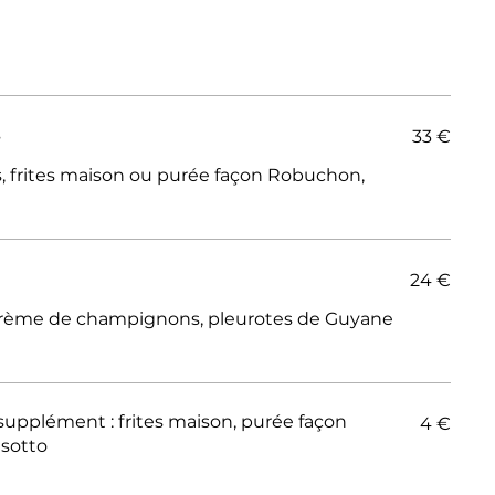
s
33 €
és, frites maison ou purée façon Robuchon,
24 €
crème de champignons, pleurotes de Guyane
s maison, purée façon
4 €
isotto