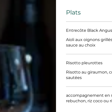
Plats
Entrecôte Black Angu
Aioli aux oignons grill
sauce au choix
Risotto pleurottes
Risotto au giraumon, 
sautées
accompagnement en supplément : frite
rebuchon, riz coco ou r