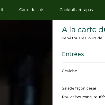
di
Carte du soir
Cocktails et tapas
A la carte 
Servi tous les jours de
Entrées
Ceviche
Salade façon césar
Poulet boucané, œuf fr