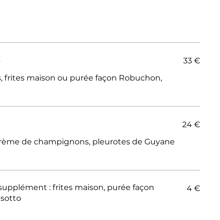
s
33 €
és, frites maison ou purée façon Robuchon,
24 €
crème de champignons, pleurotes de Guyane
s maison, purée façon
4 €
isotto