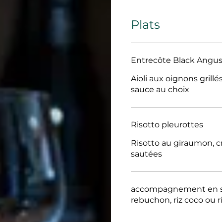
Plats
Entrecôte Black Angu
Aioli aux oignons grill
sauce au choix
Risotto pleurottes
Risotto au giraumon, 
sautées
accompagnement en supplément : frite
rebuchon, riz coco ou r